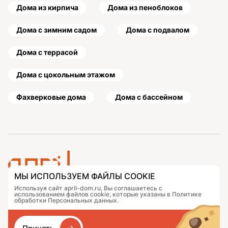
Дома из кирпича
Дома из пеноблоков
Дома с зимним садом
Дома с подвалом
Дома с террасой
Дома с цокольным этажом
Фахверковые дома
Дома с бассейном
МЫ ИСПОЛЬЗУЕМ ФАЙЛЫ COOKIE
Используя сайт april-dom.ru, Вы соглашаетесь с
Проекты
Контакты
использованием файлов cookie, которые указаны в Политике
Подобрать дом
Журнал
обработки Персональных данных.
Портфолио
Как заказать
О компании
База знаний