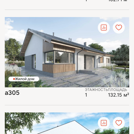
Жилой дом
ЭТАЖНОСТЬ
ПЛОЩАДЬ
а305
1
132.15 м²