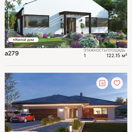
Жилой дом
ЭТАЖНОСТЬ
ПЛОЩАДЬ
а279
1
122.15 м²