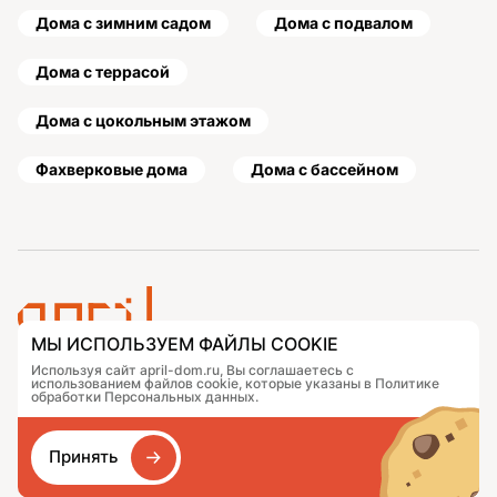
Дома с зимним садом
Дома с подвалом
Дома с террасой
Дома с цокольным этажом
Фахверковые дома
Дома с бассейном
МЫ ИСПОЛЬЗУЕМ ФАЙЛЫ COOKIE
Используя сайт april-dom.ru, Вы соглашаетесь с
Проекты
Контакты
использованием файлов cookie, которые указаны в Политике
Подобрать дом
Журнал
обработки Персональных данных.
Портфолио
Как заказать
О компании
База знаний
Принять
Сравнение
Избранное