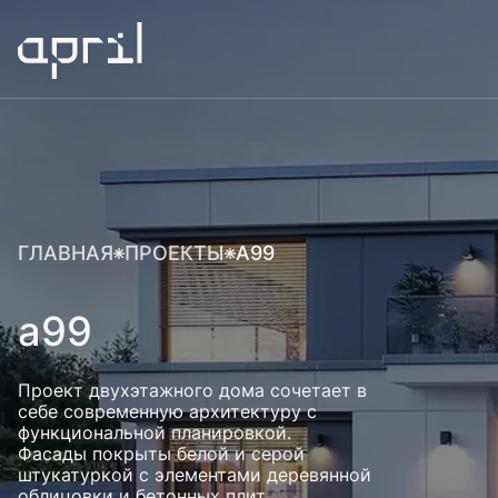
ГЛАВНАЯ
ПРОЕКТЫ
A99
a99
Проект двухэтажного дома сочетает в
себе современную архитектуру с
функциональной планировкой.
Фасады покрыты белой и серой
штукатуркой с элементами деревянной
облицовки и бетонных плит.