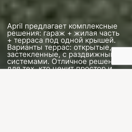
April предлагает комплексные
решения: гараж + жилая часть
+ терраса под одной крышей.
Варианты террас: открытые,
застекленные, с раздвижными
системами. Отличное решение
для тех, кто ценит простор и
практичность.
Заказать индивидуальный проект
Одноэтажные дома с гаражом и террасой
сочетают в себе все необходимое для жизни за