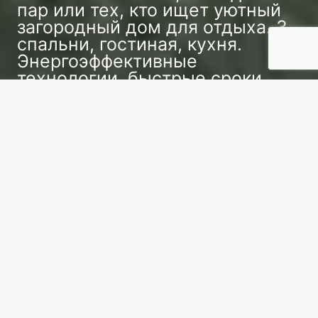
пар или тех, кто ищет уютный
загородный дом для отдыха. 3
спальни, гостиная, кухня.
Энергоэффективные
технологии, быстрые сроки
строительства.
Заказать индивидуальный проект
Дома 120 м² — оптимальный вариант для семьи
из 3-4 человек. Популярные планировки: 3
спальни, кухня-гостиная, санузел, кладовая.
April использует энергоэффективные технологии
— снижение затрат на отопление до 30%. Наша
компания гарантируют долговечность и уют
вашего будущего дома.