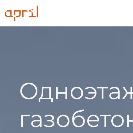
Одноэта
газобето