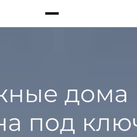
жные дома 
на под клю