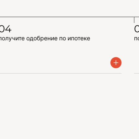
04
получите одобрение по ипотеке
п