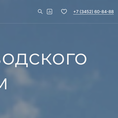
+7 (3452) 60-84-88
Каркас
изгото
Технон