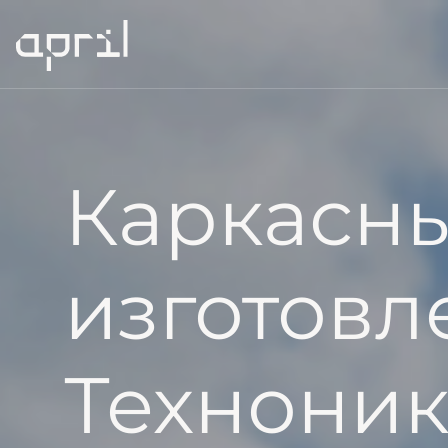
ельство до
с April