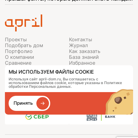
Проекты
Контакты
Подобрать дом
Журнал
Портфолио
Как заказать
О компании
База знаний
Сравнение
Избранное
МЫ ИСПОЛЬЗУЕМ ФАЙЛЫ COOKIE
Тюменская область, с. Перевалово, ул.
Петровская, д.1
Используя сайт april-dom.ru, Вы соглашаетесь с
использованием файлов cookie, которые указаны в Политике
+7 (3452) 60-84-88
обработки Персональных данных.
info@april72.ru
Принять