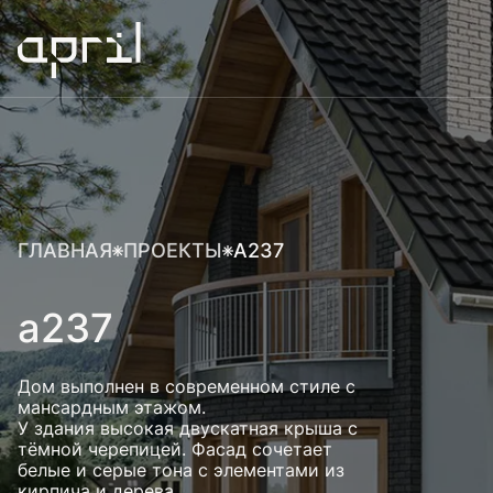
ГЛАВНАЯ
ПРОЕКТЫ
A237
a237
Дом выполнен в современном стиле с
мансардным этажом.
У здания высокая двускатная крыша с
тёмной черепицей. Фасад сочетает
белые и серые тона с элементами из
кирпича и дерева.