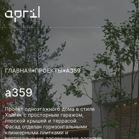
ГЛАВНАЯ
ПРОЕКТЫ
А359
а359
Проект одноэтажного дома в стиле
Хайтек с просторным гаражом,
плоской крышей и террасой.
Фасад отделан горизонтальными
клинкерными плитками и
вертикальными деревянными досками,