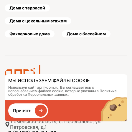
Дома с террасой
Дома с цокольным этажом
Фахверковые дома
Дома с бассейном
МЫ ИСПОЛЬЗУЕМ ФАЙЛЫ COOKIE
Используя сайт april-dom.ru, Вы соглашаетесь с
Проекты
Контакты
использованием файлов cookie, которые указаны в Политике
Подобрать дом
Журнал
обработки Персональных данных.
Портфолио
Как заказать
О компании
База знаний
Принять
Сравнение
Избранное
Тюменская область, с. Перевалово, ул.
Петровская, д.1