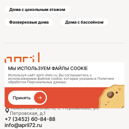
Дома с цокольным этажом
Фахверковые дома
Дома с бассейном
МЫ ИСПОЛЬЗУЕМ ФАЙЛЫ COOKIE
Используя сайт april-dom.ru, Вы соглашаетесь с
Проекты
Контакты
использованием файлов cookie, которые указаны в Политике
Подобрать дом
Журнал
обработки Персональных данных.
Портфолио
Как заказать
О компании
База знаний
Сравнение
Избранное
Принять
Тюменская область, с. Перевалово, ул.
Петровская, д.1
+7 (3452) 60-84-88
info@april72.ru