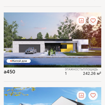
Жилой дом
ЭТАЖНОСТЬ
ПЛОЩАДЬ
а450
1
242.26 м²