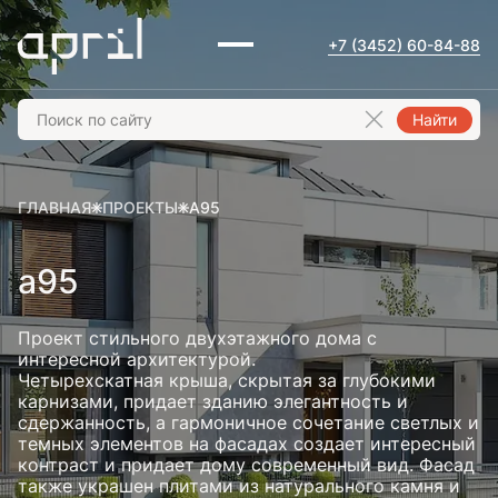
+7 (3452) 60-84-88
Найти
ГЛАВНАЯ
ПРОЕКТЫ
A95
a95
Проект стильного двухэтажного дома с
интересной архитектурой.
Четырехскатная крыша, скрытая за глубокими
карнизами, придает зданию элегантность и
сдержанность, а гармоничное сочетание светлых и
темных элементов на фасадах создает интересный
контраст и придает дому современный вид. Фасад
также украшен плитами из натурального камня и