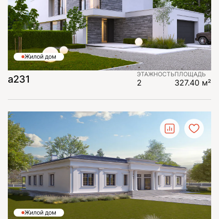
Жилой дом
ЭТАЖНОСТЬ
ПЛОЩАДЬ
a231
2
327.40 м²
Жилой дом