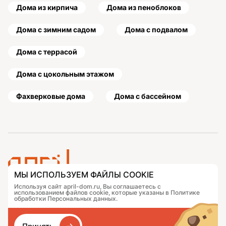
Дома из кирпича
Дома из пеноблоков
Дома с зимним садом
Дома с подвалом
Дома с террасой
Дома с цокольным этажом
Фахверковые дома
Дома с бассейном
МЫ ИСПОЛЬЗУЕМ ФАЙЛЫ COOKIE
Используя сайт april-dom.ru, Вы соглашаетесь с
Проекты
Контакты
использованием файлов cookie, которые указаны в Политике
Подобрать дом
Журнал
обработки Персональных данных.
Портфолио
Как заказать
О компании
База знаний