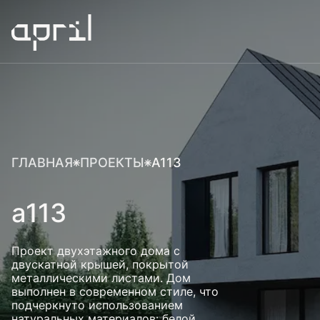
ГЛАВНАЯ
ПРОЕКТЫ
A113
a113
Проект двухэтажного дома с
двускатной крышей, покрытой
металлическими листами. Дом
выполнен в современном стиле, что
подчеркнуто использованием
натуральных материалов: белой