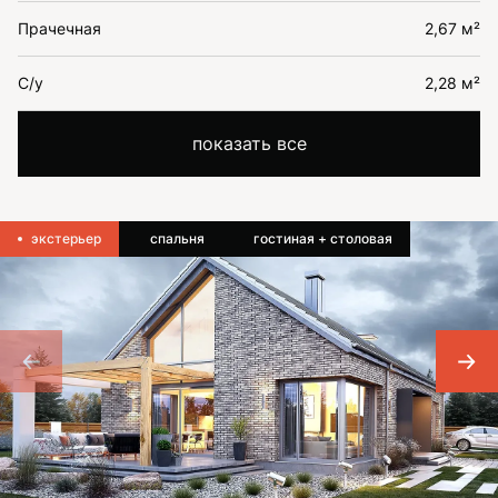
Прачечная
2,67 м²
С/у
2,28 м²
показать все
экстерьер
спальня
гостиная + столовая