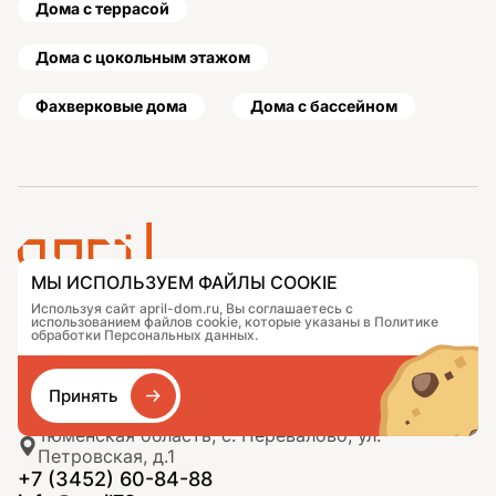
Дома с террасой
Дома с цокольным этажом
Фахверковые дома
Дома с бассейном
МЫ ИСПОЛЬЗУЕМ ФАЙЛЫ COOKIE
Используя сайт april-dom.ru, Вы соглашаетесь с
Проекты
Контакты
использованием файлов cookie, которые указаны в Политике
Подобрать дом
Журнал
обработки Персональных данных.
Портфолио
Как заказать
О компании
База знаний
Принять
Сравнение
Избранное
Тюменская область, с. Перевалово, ул.
Петровская, д.1
+7 (3452) 60-84-88