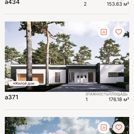
а434
2
153.63 м²
Жилой дом
ЭТАЖНОСТЬ
ПЛОЩАДЬ
а371
1
176.18 м²