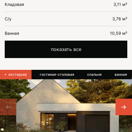
Кладовая
3,11 м²
С/у
3,76 м²
Ванная
10,59 м²
показать все
экстерьер
гостиная-столовая
спальня
ванная