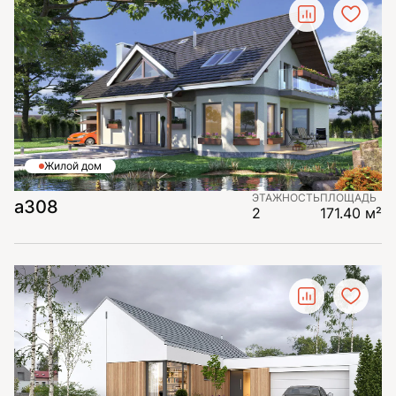
Жилой дом
ЭТАЖНОСТЬ
ПЛОЩАДЬ
а308
2
171.40 м²