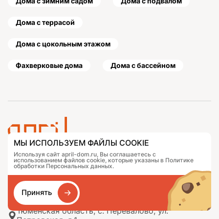
Дома с зимним садом
Дома с подвалом
Дома с террасой
Дома с цокольным этажом
Фахверковые дома
Дома с бассейном
МЫ ИСПОЛЬЗУЕМ ФАЙЛЫ COOKIE
Используя сайт april-dom.ru, Вы соглашаетесь с
Проекты
Контакты
использованием файлов cookie, которые указаны в Политике
Подобрать дом
Журнал
обработки Персональных данных.
Портфолио
Как заказать
О компании
База знаний
Принять
Сравнение
Избранное
Тюменская область, с. Перевалово, ул.