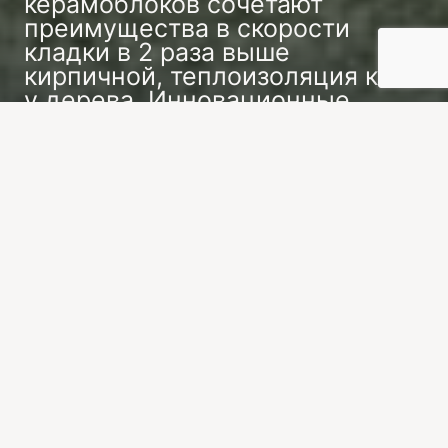
керамоблоков сочетают
преимущества в скорости
кладки в 2 раза выше
кирпичной, теплоизоляция как
у дерева. Инновационные
технологии.
Заказать индивидуальный проект
Технологичные решения: скрытый монтаж
коммуникаций в стенах, бесшовная отделка,
встроенная мебель. Строительство дома
включает разработку проекта, возведение
фундамента, кладку стен из керамических
блоков с профессиональным армированием,
монтаж кровли и фасадную отделку. Срок
строительства — от 5 месяцев.