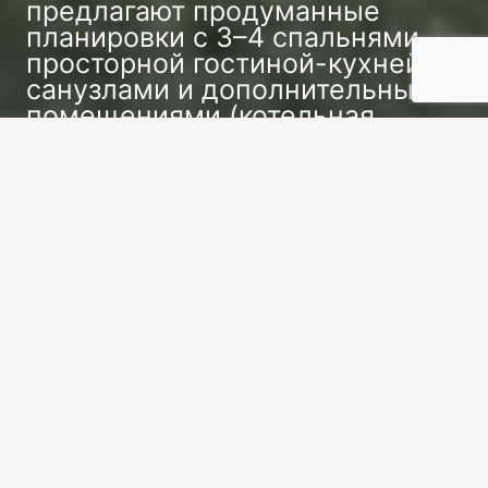
предлагают продуманные
планировки с 3–4 спальнями,
просторной гостиной-кухней,
санузлами и дополнительными
помещениями (котельная,
гардеробная).
Заказать индивидуальный проект
Просторные дома 150 м² с продуманной
планировкой: 4 спальни, кабинет, котельная.
Материалы на выбор: газобетон (теплее),
кирпич (долговечнее), каркас (быстрее). April
берет на себя: подключение коммуникаций,
отделку, ландшафтный дизайн. Рассрочка на 12
месяцев.April использует различные материалы:
газобетон, кирпич или камень. Готовые проекты