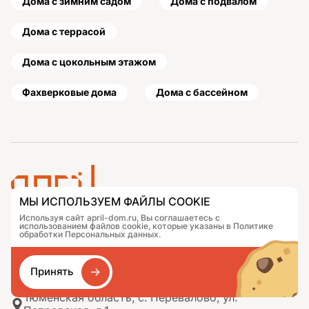
Дома с зимним садом
Дома с подвалом
Дома с террасой
Дома с цокольным этажом
Фахверковые дома
Дома с бассейном
МЫ ИСПОЛЬЗУЕМ ФАЙЛЫ COOKIE
Используя сайт april-dom.ru, Вы соглашаетесь с
Проекты
Контакты
использованием файлов cookie, которые указаны в Политике
Подобрать дом
Журнал
обработки Персональных данных.
Портфолио
Как заказать
О компании
База знаний
Принять
Сравнение
Избранное
Тюменская область, с. Перевалово, ул.