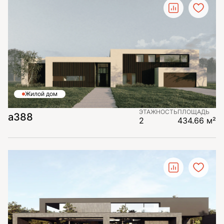
Жилой дом
ЭТАЖНОСТЬ
ПЛОЩАДЬ
а388
2
434.66 м²