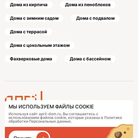
Дома из кирпича
Дома из пеноблоков
Дома с зимним садом
Дома с подвалом
Дома с террасой
Дома с цокольным этажом
Фахверковые дома
Дома с бассейном
МЫ ИСПОЛЬЗУЕМ ФАЙЛЫ COOKIE
Используя сайт april-dom.ru, Вы соглашаетесь с
Проекты
Контакты
использованием файлов cookie, которые указаны в Политике
Подобрать дом
Журнал
обработки Персональных данных.
Портфолио
Как заказать
О компании
База знаний