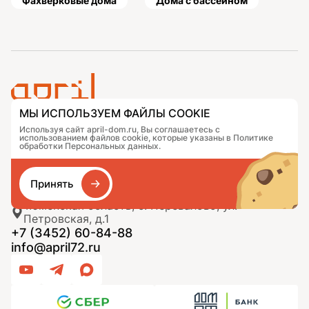
Фахверковые дома
Дома с бассейном
МЫ ИСПОЛЬЗУЕМ ФАЙЛЫ COOKIE
Проекты
Контакты
Используя сайт april-dom.ru, Вы соглашаетесь с
использованием файлов cookie, которые указаны в Политике
Подобрать дом
Журнал
обработки Персональных данных.
Портфолио
Как заказать
О компании
База знаний
Сравнение
Избранное
Принять
Тюменская область, с. Перевалово, ул.
Петровская, д.1
+7 (3452) 60-84-88
info@april72.ru