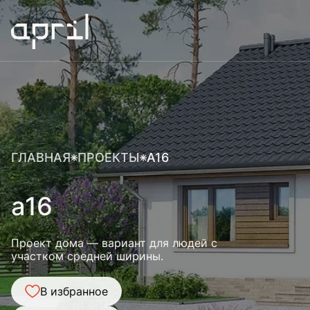
ГЛАВНАЯ
ПРОЕКТЫ
A16
a16
Проект дома — вариант для людей с
участком средней ширины.
В избранное