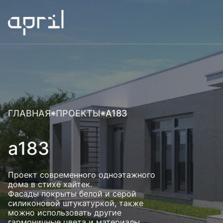
ГЛАВНАЯ
ПРОЕКТЫ
A183
a183
Проект современного одноэтажного
дома в стихе хайтек.
Фасады покрыты белой и серой
силиконовой штукатуркой, также
можно использовать другие
гармоничные цвета и материалы.