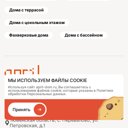
Дома с террасой
Дома с цокольным этажом
Фахверковые дома
Дома с бассейном
МЫ ИСПОЛЬЗУЕМ ФАЙЛЫ COOKIE
Используя сайт april-dom.ru, Вы соглашаетесь с
Проекты
Контакты
использованием файлов cookie, которые указаны в Политике
Подобрать дом
Журнал
обработки Персональных данных.
Портфолио
Как заказать
О компании
База знаний
Принять
Сравнение
Избранное
Тюменская область, с. Перевалово, ул.
Петровская, д.1