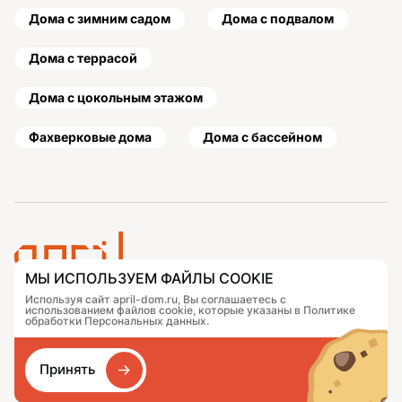
Дома с зимним садом
Дома с подвалом
Дома с террасой
Дома с цокольным этажом
Фахверковые дома
Дома с бассейном
МЫ ИСПОЛЬЗУЕМ ФАЙЛЫ COOKIE
Используя сайт april-dom.ru, Вы соглашаетесь с
Проекты
Контакты
использованием файлов cookie, которые указаны в Политике
Подобрать дом
Журнал
обработки Персональных данных.
Портфолио
Как заказать
О компании
База знаний
Принять
Сравнение
Избранное