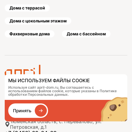
Дома с террасой
Дома с цокольным этажом
Фахверковые дома
Дома с бассейном
МЫ ИСПОЛЬЗУЕМ ФАЙЛЫ COOKIE
Используя сайт april-dom.ru, Вы соглашаетесь с
Проекты
Контакты
использованием файлов cookie, которые указаны в Политике
Подобрать дом
Журнал
обработки Персональных данных.
Портфолио
Как заказать
О компании
База знаний
Принять
Сравнение
Избранное
Тюменская область, с. Перевалово, ул.
Петровская, д.1