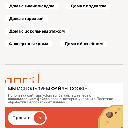
Дома с зимним садом
Дома с подвалом
Дома с террасой
Дома с цокольным этажом
Фахверковые дома
Дома с бассейном
МЫ ИСПОЛЬЗУЕМ ФАЙЛЫ COOKIE
Используя сайт april-dom.ru, Вы соглашаетесь с
Проекты
Контакты
использованием файлов cookie, которые указаны в Политике
Подобрать дом
Журнал
обработки Персональных данных.
Портфолио
Как заказать
О компании
База знаний
Принять
Сравнение
Избранное