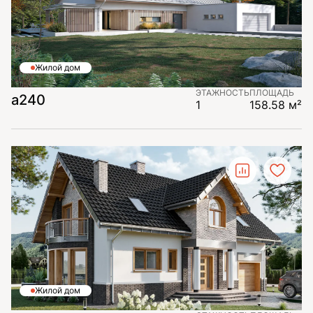
Жилой дом
ЭТАЖНОСТЬ
ПЛОЩАДЬ
а240
1
158.58 м²
Жилой дом