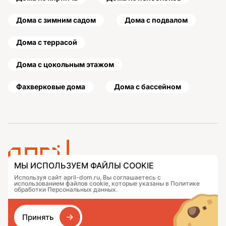
Дома с зимним садом
Дома с подвалом
Дома с террасой
Дома с цокольным этажом
Фахверковые дома
Дома с бассейном
МЫ ИСПОЛЬЗУЕМ ФАЙЛЫ COOKIE
Используя сайт april-dom.ru, Вы соглашаетесь с
Проекты
Контакты
использованием файлов cookie, которые указаны в Политике
Подобрать дом
Журнал
обработки Персональных данных.
Портфолио
Как заказать
О компании
База знаний
Принять
Сравнение
Избранное