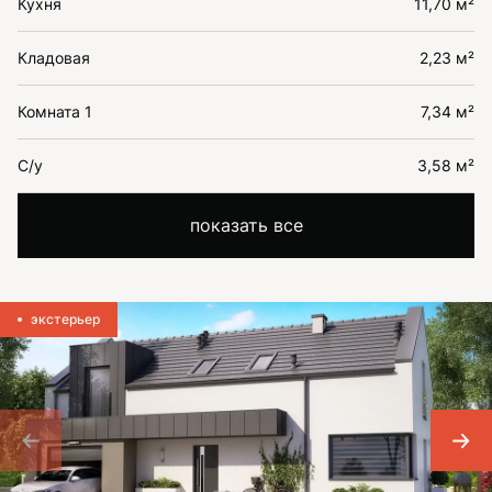
Кухня
11,70 м²
Кладовая
2,23 м²
Комната 1
7,34 м²
С/у
3,58 м²
показать все
экстерьер