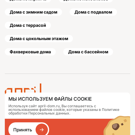
Дома с зимним садом
Дома с подвалом
Дома с террасой
Дома с цокольным этажом
Фахверковые дома
Дома с бассейном
МЫ ИСПОЛЬЗУЕМ ФАЙЛЫ COOKIE
Используя сайт april-dom.ru, Вы соглашаетесь с
Проекты
Контакты
использованием файлов cookie, которые указаны в Политике
Подобрать дом
Журнал
обработки Персональных данных.
Портфолио
Как заказать
О компании
База знаний
Принять
Сравнение
Избранное