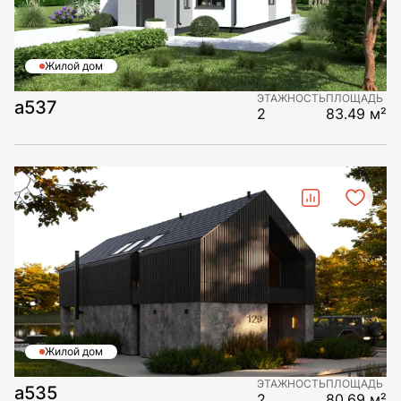
Жилой дом
ЭТАЖНОСТЬ
ПЛОЩАДЬ
а537
2
83.49 м²
Жилой дом
ЭТАЖНОСТЬ
ПЛОЩАДЬ
а535
2
80.69 м²