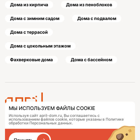
Дома из кирпича
Дома из пеноблоков
Дома с зимним садом
Дома с подвалом
Дома с террасой
Дома с цокольным этажом
Фахверковые дома
Дома с бассейном
МЫ ИСПОЛЬЗУЕМ ФАЙЛЫ COOKIE
Используя сайт april-dom.ru, Вы соглашаетесь с
Проекты
Контакты
использованием файлов cookie, которые указаны в Политике
Подобрать дом
Журнал
обработки Персональных данных.
Портфолио
Как заказать
О компании
База знаний