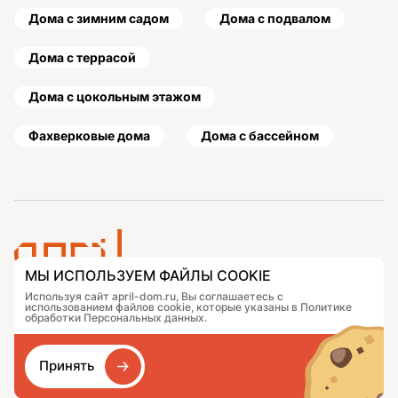
Дома с зимним садом
Дома с подвалом
Дома с террасой
Дома с цокольным этажом
Фахверковые дома
Дома с бассейном
МЫ ИСПОЛЬЗУЕМ ФАЙЛЫ COOKIE
Используя сайт april-dom.ru, Вы соглашаетесь с
Проекты
Контакты
использованием файлов cookie, которые указаны в Политике
Подобрать дом
Журнал
обработки Персональных данных.
Портфолио
Как заказать
О компании
База знаний
Принять
Сравнение
Избранное