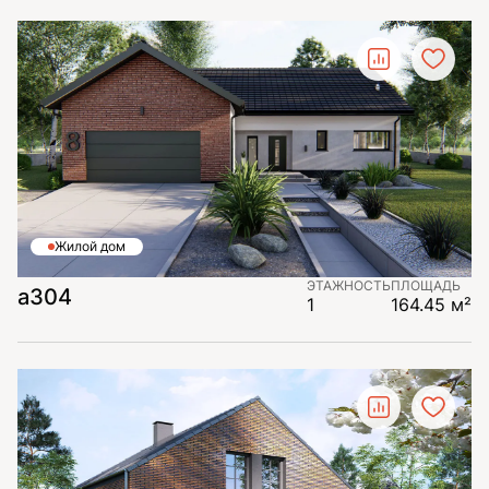
Жилой дом
ЭТАЖНОСТЬ
ПЛОЩАДЬ
а304
1
164.45 м²