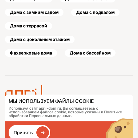
Дома с зимним садом
Дома с подвалом
Дома с террасой
Дома с цокольным этажом
Фахверковые дома
Дома с бассейном
МЫ ИСПОЛЬЗУЕМ ФАЙЛЫ COOKIE
Используя сайт april-dom.ru, Вы соглашаетесь с
Проекты
Контакты
использованием файлов cookie, которые указаны в Политике
Подобрать дом
Журнал
обработки Персональных данных.
Портфолио
Как заказать
О компании
База знаний
Принять
Сравнение
Избранное