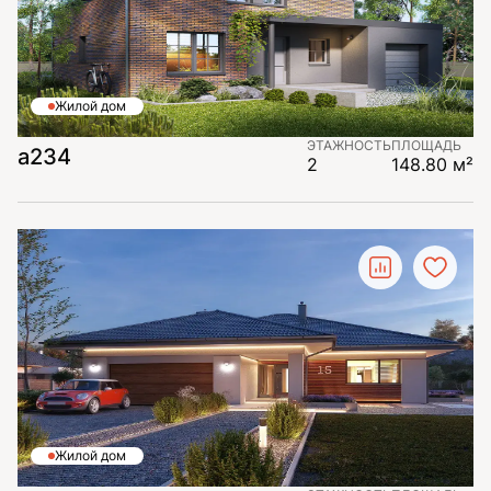
Жилой дом
ЭТАЖНОСТЬ
ПЛОЩАДЬ
a234
2
148.80 м²
Жилой дом