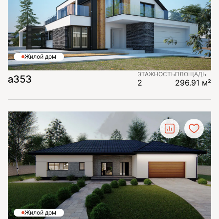
Жилой дом
ЭТАЖНОСТЬ
ПЛОЩАДЬ
а353
2
296.91 м²
Жилой дом