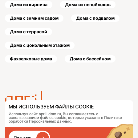
Дома из кирпича
Дома из пеноблоков
Дома с зимним садом
Дома с подвалом
Дома с террасой
Дома с цокольным этажом
Фахверковые дома
Дома с бассейном
МЫ ИСПОЛЬЗУЕМ ФАЙЛЫ COOKIE
Используя сайт april-dom.ru, Вы соглашаетесь с
Проекты
Контакты
использованием файлов cookie, которые указаны в Политике
Подобрать дом
Журнал
обработки Персональных данных.
Портфолио
Как заказать
О компании
База знаний