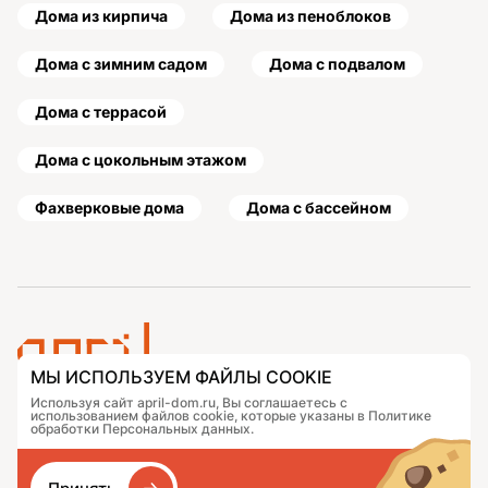
Дома из кирпича
Дома из пеноблоков
Дома с зимним садом
Дома с подвалом
Дома с террасой
Дома с цокольным этажом
Фахверковые дома
Дома с бассейном
МЫ ИСПОЛЬЗУЕМ ФАЙЛЫ COOKIE
Используя сайт april-dom.ru, Вы соглашаетесь с
Проекты
Контакты
использованием файлов cookie, которые указаны в Политике
Подобрать дом
Журнал
обработки Персональных данных.
Портфолио
Как заказать
О компании
База знаний