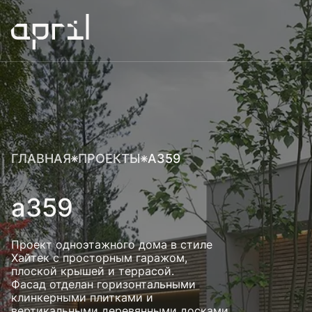
ГЛАВНАЯ
ПРОЕКТЫ
А359
а359
Проект одноэтажного дома в стиле
Хайтек с просторным гаражом,
плоской крышей и террасой.
Фасад отделан горизонтальными
клинкерными плитками и
вертикальными деревянными досками,