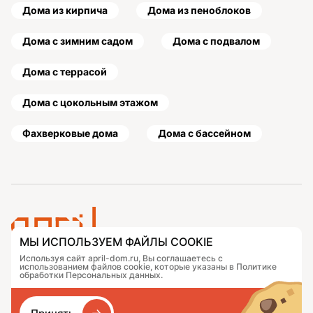
Дома из кирпича
Дома из пеноблоков
Дома с зимним садом
Дома с подвалом
Дома с террасой
Дома с цокольным этажом
Фахверковые дома
Дома с бассейном
МЫ ИСПОЛЬЗУЕМ ФАЙЛЫ COOKIE
Используя сайт april-dom.ru, Вы соглашаетесь с
Проекты
Контакты
использованием файлов cookie, которые указаны в Политике
Подобрать дом
Журнал
обработки Персональных данных.
Портфолио
Как заказать
О компании
База знаний