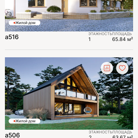
Жилой дом
ЭТАЖНОСТЬ
ПЛОЩАДЬ
а516
1
65.84 м²
Жилой дом
ЭТАЖНОСТЬ
ПЛОЩАДЬ
а506
2
63.67 м²