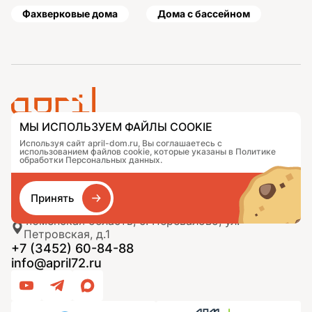
Фахверковые дома
Дома с бассейном
МЫ ИСПОЛЬЗУЕМ ФАЙЛЫ COOKIE
Проекты
Контакты
Используя сайт april-dom.ru, Вы соглашаетесь с
использованием файлов cookie, которые указаны в Политике
Подобрать дом
Журнал
обработки Персональных данных.
Портфолио
Как заказать
О компании
База знаний
Сравнение
Избранное
Принять
Тюменская область, с. Перевалово, ул.
Петровская, д.1
+7 (3452) 60-84-88
info@april72.ru