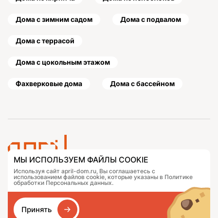
Дома с зимним садом
Дома с подвалом
Дома с террасой
Дома с цокольным этажом
Фахверковые дома
Дома с бассейном
МЫ ИСПОЛЬЗУЕМ ФАЙЛЫ COOKIE
Используя сайт april-dom.ru, Вы соглашаетесь с
Проекты
Контакты
использованием файлов cookie, которые указаны в Политике
Подобрать дом
Журнал
обработки Персональных данных.
Портфолио
Как заказать
О компании
База знаний
Принять
Сравнение
Избранное