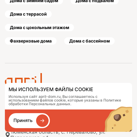
Дома с зимним садом
Дома с подвалом
Дома с террасой
Дома с цокольным этажом
Фахверковые дома
Дома с бассейном
МЫ ИСПОЛЬЗУЕМ ФАЙЛЫ COOKIE
Используя сайт april-dom.ru, Вы соглашаетесь с
Проекты
Контакты
использованием файлов cookie, которые указаны в Политике
Подобрать дом
Журнал
обработки Персональных данных.
Портфолио
Как заказать
О компании
База знаний
Принять
Сравнение
Избранное
Тюменская область, с. Перевалово, ул.