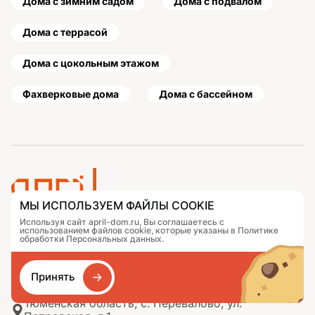
Дома с зимним садом
Дома с подвалом
Дома с террасой
Дома с цокольным этажом
Фахверковые дома
Дома с бассейном
МЫ ИСПОЛЬЗУЕМ ФАЙЛЫ COOKIE
Используя сайт april-dom.ru, Вы соглашаетесь с
Проекты
Контакты
использованием файлов cookie, которые указаны в Политике
Подобрать дом
Журнал
обработки Персональных данных.
Портфолио
Как заказать
О компании
База знаний
Принять
Сравнение
Избранное
Тюменская область, с. Перевалово, ул.