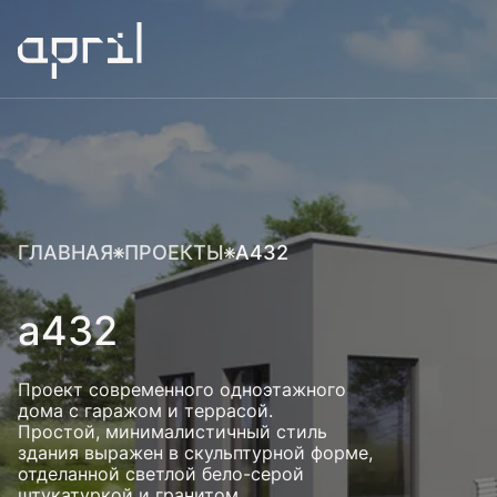
ГЛАВНАЯ
ПРОЕКТЫ
А432
а432
Проект современного одноэтажного
дома с гаражом и террасой.
Простой, минималистичный стиль
здания выражен в скульптурной форме,
отделанной светлой бело-серой
штукатуркой и гранитом,