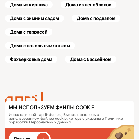
Дома из кирпича
Дома из пеноблоков
Дома с зимним садом
Дома с подвалом
Дома с террасой
Дома с цокольным этажом
Фахверковые дома
Дома с бассейном
МЫ ИСПОЛЬЗУЕМ ФАЙЛЫ COOKIE
Используя сайт april-dom.ru, Вы соглашаетесь с
Проекты
Контакты
использованием файлов cookie, которые указаны в Политике
Подобрать дом
Журнал
обработки Персональных данных.
Портфолио
Как заказать
О компании
База знаний