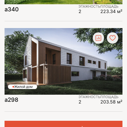
ЭТАЖНОСТЬ
ПЛОЩАДЬ
а340
2
223.34 м²
Жилой дом
ЭТАЖНОСТЬ
ПЛОЩАДЬ
а298
2
203.58 м²