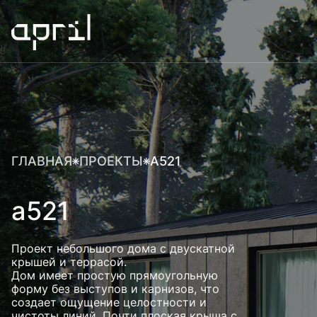
ГЛАВНАЯ
ПРОЕКТЫ
А521
а521
Проект небольшого дома с двускатной
крышей и террасой.
Дом имеет простую прямоугольную
форму без выступов и карнизов, что
создает ощущение целостности и
чистоты линий. Почти плоская крыша с