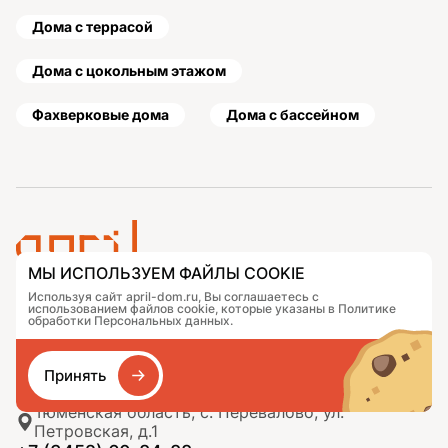
Дома с террасой
Дома с цокольным этажом
Фахверковые дома
Дома с бассейном
МЫ ИСПОЛЬЗУЕМ ФАЙЛЫ COOKIE
Используя сайт april-dom.ru, Вы соглашаетесь с
Проекты
Контакты
использованием файлов cookie, которые указаны в Политике
Подобрать дом
Журнал
обработки Персональных данных.
Портфолио
Как заказать
О компании
База знаний
Принять
Сравнение
Избранное
Тюменская область, с. Перевалово, ул.
Петровская, д.1