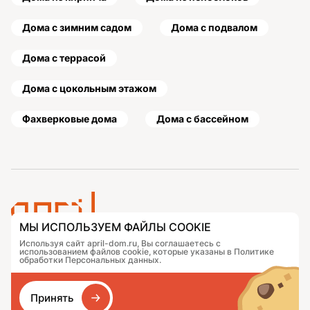
Дома с зимним садом
Дома с подвалом
Дома с террасой
Дома с цокольным этажом
Фахверковые дома
Дома с бассейном
МЫ ИСПОЛЬЗУЕМ ФАЙЛЫ COOKIE
Используя сайт april-dom.ru, Вы соглашаетесь с
Проекты
Контакты
использованием файлов cookie, которые указаны в Политике
Подобрать дом
Журнал
обработки Персональных данных.
Портфолио
Как заказать
О компании
База знаний
Принять
Сравнение
Избранное