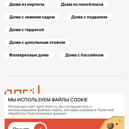
Дома из кирпича
Дома из пеноблоков
Дома с зимним садом
Дома с подвалом
Дома с террасой
Дома с цокольным этажом
Фахверковые дома
Дома с бассейном
МЫ ИСПОЛЬЗУЕМ ФАЙЛЫ COOKIE
Используя сайт april-dom.ru, Вы соглашаетесь с
Проекты
Контакты
использованием файлов cookie, которые указаны в Политике
Подобрать дом
Журнал
обработки Персональных данных.
Портфолио
Как заказать
О компании
База знаний