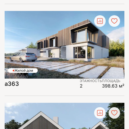
Жилой дом
ЭТАЖНОСТЬ
ПЛОЩАДЬ
а363
2
398.63 м²