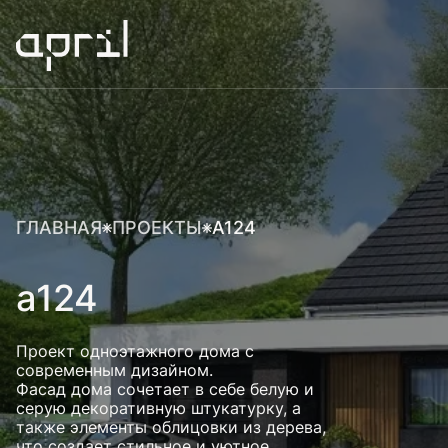
ГЛАВНАЯ
ПРОЕКТЫ
A124
a124
Проект одноэтажного дома с
современным дизайном.
Фасад дома сочетает в себе белую и
серую декоративную штукатурку, а
также элементы облицовки из дерева,
что создает стильное и уютное